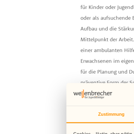
für Kinder oder Jugen
oder als aufsuchende 
Aufbau und die Stärkun
Mittelpunkt der Arbei
einer ambulanten Hilfe
Erwachsenen im eigene
für die Planung und Du
präventive Form der So
Zustimmung
Cookies – lästig, aber nötig