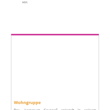
vor.
Wohngruppe
Der „Lernraum Gruppe“ spiegelt in seinem