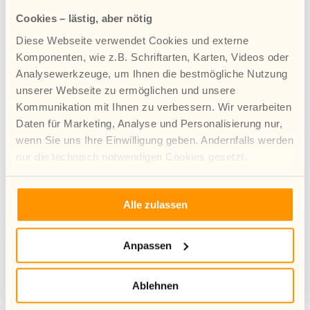
anerkannten Sonneck-Schule des Neukirchener
Cookies – lästig, aber nötig
Erziehungsvereins auch im Ausland die
Diese Webseite verwendet Cookies und externe
Möglichkeit eines individuell zugeschnittenen
Schulunterrichts.
Komponenten, wie z.B. Schriftarten, Karten, Videos oder
Analysewerkzeuge, um Ihnen die bestmögliche Nutzung
unserer Webseite zu ermöglichen und unsere
Kommunikation mit Ihnen zu verbessern. Wir verarbeiten
Daten für Marketing, Analyse und Personalisierung nur,
wenn Sie uns Ihre Einwilligung geben. Andernfalls werden
nur die technisch notwendigen Cookies gesetzt.
Mehr Infos zur Verwendung von Cookies finden Sie in
Alle zulassen
unserer Datenschutzerklärung.
Anpassen
Schulsozialarbeit
Ablehnen
Schulsozialarbeit ist ein Angebot der Jugendhilfe