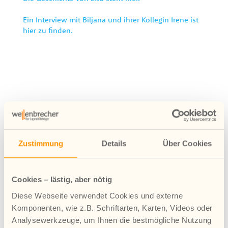
Ein Interview mit Biljana und ihrer Kollegin Irene ist
hier zu finden.
Zustimmung
Details
Über Cookies
Neueste Beiträge
Petition gegen massive Einsparungen
Cookies – lästig, aber nötig
Wohngruppe Kompass feiert 10-jähriges Bestehen
Diese Webseite verwendet Cookies und externe
Rendsburg eröffnet mit erweitertem Angebot
Komponenten, wie z.B. Schriftarten, Karten, Videos oder
Analysewerkzeuge, um Ihnen die bestmögliche Nutzung
Jugendhilfe ist unverzichtbar – Protest gegen