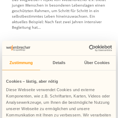
jungen Menschen in besonderen Lebenslagen einen
geschützten Rahmen, um Schritt für Schritt in ein
selbstbestimmtes Leben hineinzuwachsen. Ein
aktuelles Beispiel: Nach fast zwei Jahren intensiver
Begleitung hat...
Neueste Beiträge
Zustimmung
Details
Über Cookies
Petition gegen massive Einsparungen
Wohngruppe Kompass feiert 10-jähriges Bestehen
Cookies – lästig, aber nötig
Rendsburg eröffnet mit erweitertem Angebot
Diese Webseite verwendet Cookies und externe
Jugendhilfe ist unverzichtbar – Protest gegen
Komponenten, wie z.B. Schriftarten, Karten, Videos oder
Sparpläne
Analysewerkzeuge, um Ihnen die bestmögliche Nutzung
Veranstaltung Arbeiten mit Perspektive
unserer Webseite zu ermöglichen und unsere
Ein Abschied mit Perspektive
Kommunikation mit Ihnen zu verbessern. Wir verarbeiten