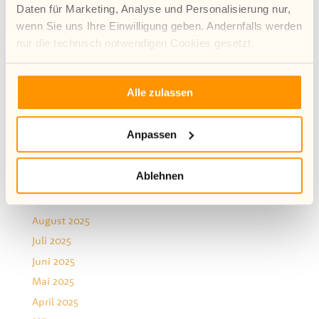
Daten für Marketing, Analyse und Personalisierung nur,
Archiv
wenn Sie uns Ihre Einwilligung geben. Andernfalls werden
August 2026
nur die technisch notwendigen Cookies gesetzt.
Juli 2026
Mehr Infos zur Verwendung von Cookies finden Sie in
Juni 2026
Alle zulassen
unserer Datenschutzerklärung.
Mai 2026
April 2026
Anpassen
März 2026
Januar 2026
Ablehnen
Dezember 2025
November 2025
August 2025
Juli 2025
Juni 2025
Mai 2025
April 2025