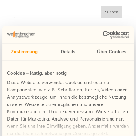
Neueste Beiträge
Petition gegen massive Einsparungen
Wohngruppe Kompass feiert 10-jähriges Bestehen
Zustimmung
Details
Über Cookies
Rendsburg eröffnet mit erweitertem Angebot
Jugendhilfe ist unverzichtbar – Protest gegen
Sparpläne
Cookies – lästig, aber nötig
Veranstaltung Arbeiten mit Perspektive
Diese Webseite verwendet Cookies und externe
Ein Abschied mit Perspektive
Komponenten, wie z.B. Schriftarten, Karten, Videos oder
Analysewerkzeuge, um Ihnen die bestmögliche Nutzung
Archiv
unserer Webseite zu ermöglichen und unsere
August 2026
Kommunikation mit Ihnen zu verbessern. Wir verarbeiten
Juli 2026
Daten für Marketing, Analyse und Personalisierung nur,
wenn Sie uns Ihre Einwilligung geben. Andernfalls werden
Juni 2026
nur die technisch notwendigen Cookies gesetzt.