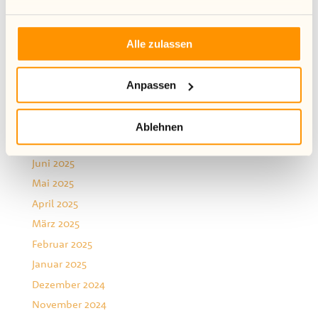
Mai 2026
April 2026
Mehr Infos zur Verwendung von Cookies finden Sie in
März 2026
Alle zulassen
unserer Datenschutzerklärung.
Januar 2026
Dezember 2025
Anpassen
November 2025
August 2025
Ablehnen
Juli 2025
Juni 2025
Mai 2025
April 2025
März 2025
Februar 2025
Januar 2025
Dezember 2024
November 2024