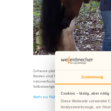
Zuhause pädagogisch zu arbeiten bedeutet für 
Beiden sind für Wellenbrecher e.V. seit 12 Ja
Zustimmung
naturverbundenen Hof in Niedersachsen finden
Selbstwertgefühl im Mittelpunkt stehen.
Cookies – lästig, aber nötig
Mehr zur Pädagogischen Lebensgemeinschaft v
Diese Webseite verwendet Co
Analysewerkzeuge, um Ihnen