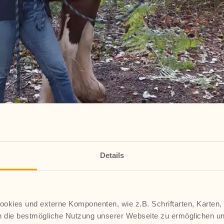
Heike und ihren Partner Heinz einen Traum verwirklicht zu haben.
hren als Pädagogische Lebensgemeinschaft tätig. Auf dem
Details
 Kinder und Jugendliche ein Umfeld, in dem Sicherheit, Bindung,
on Heike und Heinz steht hier.
okies und externe Komponenten, wie z.B. Schriftarten, Karten,
 die bestmögliche Nutzung unserer Webseite zu ermöglichen u