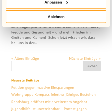
Wir starten durch in das neue Jahr
Anpassen
5.01.2026
Mit unseren Teams und Kooperation-Partner:innen
Ablehnen
freuen wir uns bei Wellenbrecher e.V. auf ein
lebendiges Jahr 2026! Wir wünschen allen viel Glück,
Freude und Gesundheit – und mehr Frieden im
Großen und Kleinen! Schon jetzt wissen wir, dass
bei uns in der...
« Ältere Einträge
Nächste Einträge »
Neueste Beiträge
Petition gegen massive Einsparungen
Wohngruppe Kompass feiert 10-jähriges Bestehen
Rendsburg eröffnet mit erweitertem Angebot
Jugendhilfe ist unverzichtbar – Protest gegen