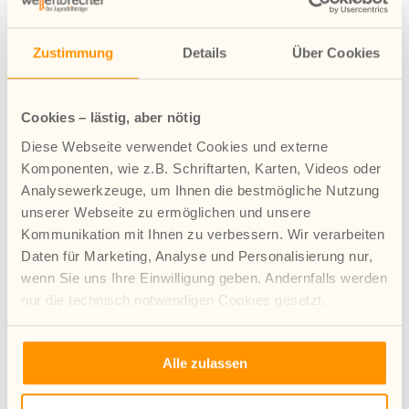
Weil wir wissen, wie wichtig gut qualifizierte
Fachkräfte sind, ist es uns bei Wellenbrecher e.V. ein
Zustimmung
Details
Über Cookies
Anliegen, mit Hochschulen zu kooperieren. Philipp
aus dem Büro Emscher hat aktuell die FOM in Wesel
besucht und im Studiengang Soziale Arbeit über
Cookies – lästig, aber nötig
Aufgaben in der...
Diese Webseite verwendet Cookies und externe
Komponenten, wie z.B. Schriftarten, Karten, Videos oder
Analysewerkzeuge, um Ihnen die bestmögliche Nutzung
unserer Webseite zu ermöglichen und unsere
Kommunikation mit Ihnen zu verbessern. Wir verarbeiten
Daten für Marketing, Analyse und Personalisierung nur,
wenn Sie uns Ihre Einwilligung geben. Andernfalls werden
nur die technisch notwendigen Cookies gesetzt.
Mehr Infos zur Verwendung von Cookies finden Sie in
Alle zulassen
unserer Datenschutzerklärung.