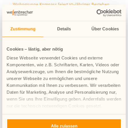
Wohngruppe Kompass feiert 10-jähriges Bestehen
Rendsburg eröffnet mit erweitertem Angebot
Jugendhilfe ist unverzichtbar – Protest gegen
Sparpläne
Zustimmung
Details
Über Cookies
Veranstaltung Arbeiten mit Perspektive
Ein Abschied mit Perspektive
Cookies – lästig, aber nötig
Archiv
Diese Webseite verwendet Cookies und externe
August 2026
Komponenten, wie z.B. Schriftarten, Karten, Videos oder
Analysewerkzeuge, um Ihnen die bestmögliche Nutzung
Juli 2026
unserer Webseite zu ermöglichen und unsere
Juni 2026
Kommunikation mit Ihnen zu verbessern. Wir verarbeiten
Mai 2026
Daten für Marketing, Analyse und Personalisierung nur,
April 2026
wenn Sie uns Ihre Einwilligung geben. Andernfalls werden
März 2026
nur die technisch notwendigen Cookies gesetzt.
Januar 2026
Mehr Infos zur Verwendung von Cookies finden Sie in
Dezember 2025
Alle zulassen
unserer Datenschutzerklärung.