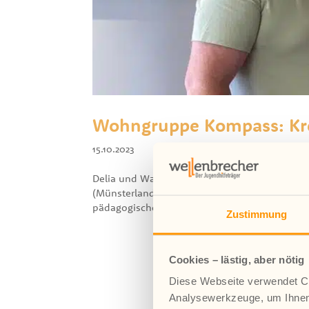
Wohngruppe Kompass: Kre
15.10.2023
Delia und Waldemar berichten heute aus der 
(Münsterland-Ost) ausmacht. Einen Live-Rund
pädagogische Fachkraft gibt, die an der Mitarbei
Zustimmung
Cookies – lästig, aber nötig
Diese Webseite verwendet Co
Analysewerkzeuge, um Ihnen