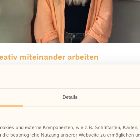
ativ miteinander arbeiten
Wohngruppe „Kompass“, die Wellenbrecher e.V. in Beckum
gang und ein Kennenlernen haben wir auch anzubieten, falls es e
t in...
Details
okies und externe Komponenten, wie z.B. Schriftarten, Karten,
 die bestmögliche Nutzung unserer Webseite zu ermöglichen u