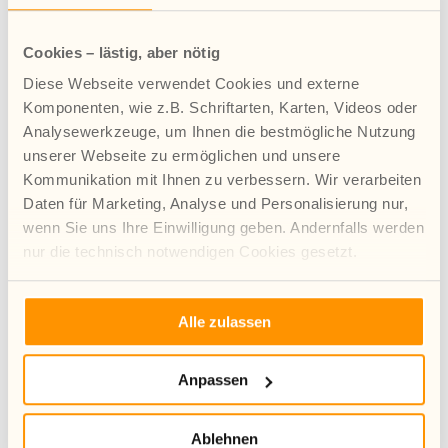
Juli 2026
Juni 2026
Cookies – lästig, aber nötig
Mai 2026
Diese Webseite verwendet Cookies und externe
April 2026
Komponenten, wie z.B. Schriftarten, Karten, Videos oder
März 2026
Analysewerkzeuge, um Ihnen die bestmögliche Nutzung
unserer Webseite zu ermöglichen und unsere
Januar 2026
Kommunikation mit Ihnen zu verbessern. Wir verarbeiten
Dezember 2025
Daten für Marketing, Analyse und Personalisierung nur,
November 2025
wenn Sie uns Ihre Einwilligung geben. Andernfalls werden
August 2025
nur die technisch notwendigen Cookies gesetzt.
Juli 2025
Mehr Infos zur Verwendung von Cookies finden Sie in
Juni 2025
Alle zulassen
unserer Datenschutzerklärung.
Mai 2025
April 2025
Anpassen
März 2025
Februar 2025
Ablehnen
Januar 2025