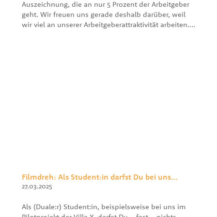
Auszeichnung, die an nur 5 Prozent der Arbeitgeber
geht. Wir freuen uns gerade deshalb darüber, weil
wir viel an unserer Arbeitgeberattraktivität arbeiten....
Filmdreh: Als Student:in darfst Du bei uns…
27.03.2025
Als (Duale:r) Student:in, beispielsweise bei uns im
Pilotprojekt der Villa X, darfst Du – fast – nichts