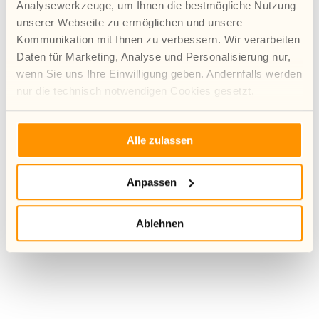
Analysewerkzeuge, um Ihnen die bestmögliche Nutzung
15.10.2023
unserer Webseite zu ermöglichen und unsere
Kommunikation mit Ihnen zu verbessern. Wir verarbeiten
Delia und Waldemar berichten heute aus der
Daten für Marketing, Analyse und Personalisierung nur,
Wohngruppe „Kompass“, die Wellenbrecher e.V. in
Beckum (Münsterland-Ost) ausmacht. Einen Live-
wenn Sie uns Ihre Einwilligung geben. Andernfalls werden
Rundgang und ein Kennenlernen haben wir auch
nur die technisch notwendigen Cookies gesetzt.
anzubieten, falls es eine pädagogische Fachkraft
gibt, die an der Mitarbeit in...
Mehr Infos zur Verwendung von Cookies finden Sie in
Alle zulassen
unserer Datenschutzerklärung.
Anpassen
Ablehnen