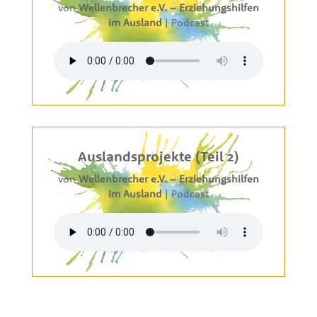
von
Wellenbrecher e.V. – Erziehungshilfen
im Ausland
|
Podcast
Auslandsprojekte (Teil 2)
von
Wellenbrecher e.V. – Erziehungshilfen
im Ausland
|
Podcast