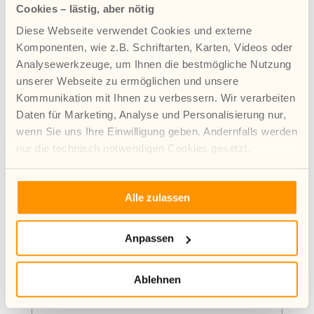
Cookies – lästig, aber nötig
Diese Webseite verwendet Cookies und externe
Komponenten, wie z.B. Schriftarten, Karten, Videos oder
Analysewerkzeuge, um Ihnen die bestmögliche Nutzung
Reiseprojekte
unserer Webseite zu ermöglichen und unsere
Reiseprojekte dauern meist 8–12 Wochen und
Kommunikation mit Ihnen zu verbessern. Wir verarbeiten
dienen als Klärungsprozess zur Ermittlung der
Daten für Marketing, Analyse und Personalisierung nur,
aktuellen Situation von Jugendlichen und zur
Planung weiterer Hilfen oder als Mittel zur
wenn Sie uns Ihre Einwilligung geben. Andernfalls werden
Krisenintervention.
nur die technisch notwendigen Cookies gesetzt.
Mehr Infos zur Verwendung von Cookies finden Sie in
Alle zulassen
unserer Datenschutzerklärung.
Anpassen
Ablehnen