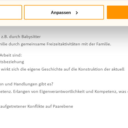
Schuldnerberatung)
Anpassen
chen
z.B. durch Babysitter
lie durch gemeinsame Freizeitaktivitäten mit der Familie.
rbeit sind:
itsbeziehung
 wirkt sich die eigene Geschichte auf die Konstruktion der aktuell
ven und Handlungen gibt es?
tenz. Erlangen von Eigenverantwortlichkeit und Kompetenz, was 
aufgetretener Konflikte auf Paarebene