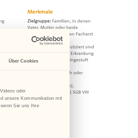
Merkmale
ung
Zielgruppe:
Familien, in denen
Vater, Mutter oder beide
Elternteile durch einen Facharzt
oder eine Fachärztin
psychiatrisch diagnostiziert sind
oder bei denen eine Erkrankung
als wahrscheinlich eingestuft
Über Cookies
wird
Geschlecht:
männlich oder
etzen
weiblich
Gesetzl. Rahmen:
§ 27,
 Videos oder
insbesondere § 27 (3) SGB VIII
nd unsere Kommunikation mit
 wenn Sie uns Ihre
schen
cher
rten