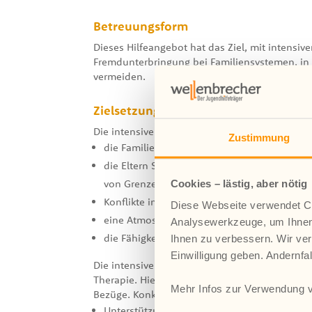
Betreuungsform
Dieses Hilfeangebot hat das Ziel, mit intensi
Fremdunterbringung bei Familiensystemen, in
vermeiden.
Zielsetzung
Die intensive Familienbegleitung strebt an, da
Zustimmung
die Familienmitglieder wieder den alltägli
die Eltern Sicherheit bei der Erziehung de
von Grenzen und dem Gewähren von Freirä
Cookies – lästig, aber nötig
Konflikte in der Familie gewaltfrei gelöst we
Diese Webseite verwendet Co
eine Atmosphäre von gegenseitiger Achtung
Analysewerkzeuge, um Ihnen
die Fähigkeiten aller Familienmitglieder opt
Ihnen zu verbessern. Wir ver
Einwilligung geben. Andernfa
Die intensive Familienbegleitung ist eine Ver
Therapie. Hierbei liegt der Schwerpunkt der p
Mehr Infos zur Verwendung v
Bezüge. Konkret bedeutet dies:
Unterstützung der Eltern bei Erziehungspro