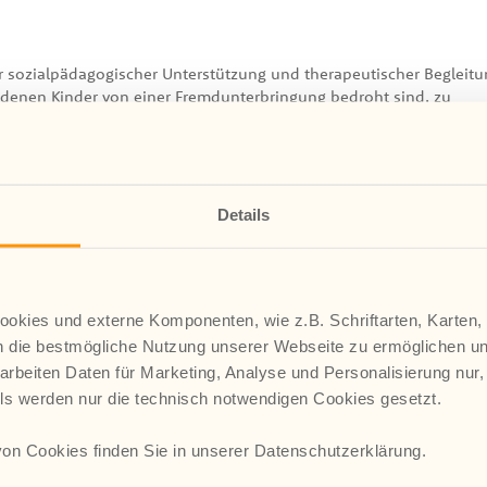
ver sozialpädagogischer Unterstützung und therapeutischer Begleit
 denen Kinder von einer Fremdunterbringung bedroht sind, zu
ss
Details
chen Anforderungen gerecht werden können
r Kinder wiedererlangen und einen guten Mittelweg zwischen dem S
umen finden
rden
okies und externe Komponenten, wie z.B. Schriftarten, Karten,
 und Respekt aufgebaut wird
 die bestmögliche Nutzung unserer Webseite zu ermöglichen u
imal gefördert werden.
arbeiten Daten für Marketing, Analyse und Personalisierung nur,
lls werden nur die technisch notwendigen Cookies gesetzt.
knüpfung der Arbeitsbereiche der Sozialpädagogik und der systemi
ädagogischen Begleitung bei der Hilfe zur Bewältigung lebensweltli
on Cookies finden Sie in unserer Datenschutzerklärung.
blemen im Alltag, bei Schulproblemen oder Problemen im Kinderga